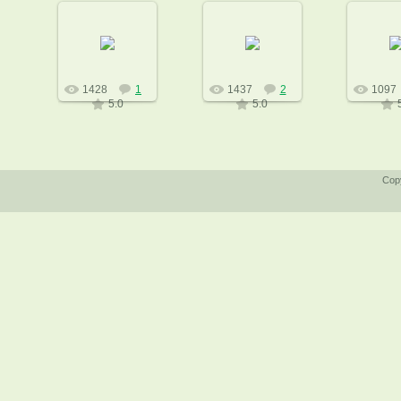
21.02.2010
09.03.2010
05.02
Коварство
природы....накануне
tolsty
fox
+2 и ночью - 26
Wind
1428
1
1437
2
1097
5.0
5.0
Cop