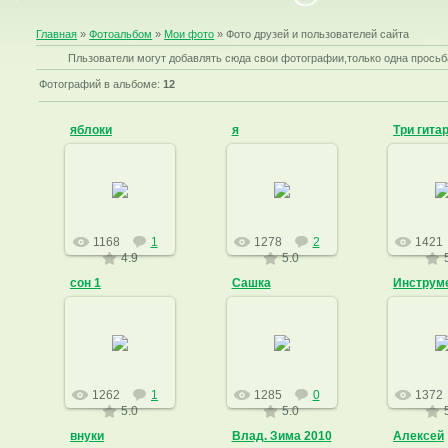
Главная
»
Фотоальбом
»
Мои фото
» Фото друзей и пользователей сайта
Пльзователи могут добавлять сюда свои фотографии,только одна просьб
Фотографий в альбоме:
12
яблоки
я
18.03
21.07.2010
09.03.2010
19
год.Сек
Aliss
tolsty
посё
5/15,Л
4,
1168
1
1278
2
1421
4.9
5.0
fox
сон 1
Сашка
18.03.2009
22.07.2010
29.07
Открылась
Болдинская
Aliss
fox
осень
На
Болдинстрит
1262
1
1285
0
1372
128...
5.0
5.0
foxrecord
внуки
Влад. Зима 2010
Алексей